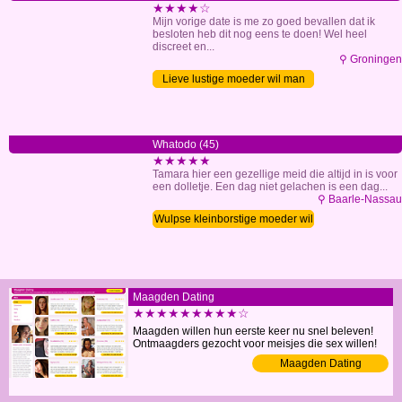
★★★★☆
Mijn vorige date is me zo goed bevallen dat ik
besloten heb dit nog eens te doen! Wel heel
discreet en...
⚲ Groningen
Lieve lustige moeder wil man
Whatodo (45)
★★★★★
Tamara hier een gezellige meid die altijd in is voor
een dolletje. Een dag niet gelachen is een dag...
⚲ Baarle-Nassau
Wulpse kleinborstige moeder wil
man
Maagden Dating
★★★★★★★★★☆
Maagden willen hun eerste keer nu snel beleven!
Ontmaagders gezocht voor meisjes die sex willen!
Maagden Dating