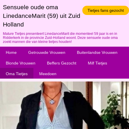
Sensuele oude oma
Tietjes fans gezocht
LinedanceMarit (59) uit Zuid
Holland
Mature Tietjes presenteert LinedanceMarit die momenteel 59 jaar is en in
Ridderkerk in de provincie Zuid-Holland woont. Deze sensuele oude oma
zoekt mannen die van kleine tietjes houden!
Home
Getrouwde Vrouwen
Buitenlandse Vrouwen
Blonde Vrouwen
Beffers Gezocht
Milf Tietjes
Oma Tietjes
Meedoen