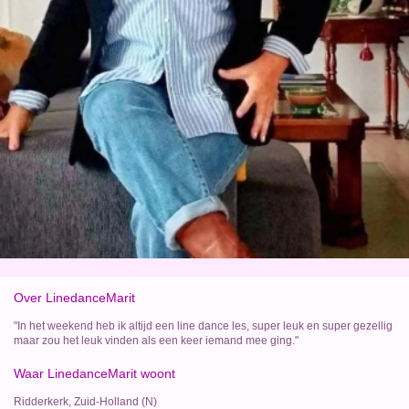
Over LinedanceMarit
"In het weekend heb ik altijd een line dance les, super leuk en super gezellig
maar zou het leuk vinden als een keer iemand mee ging."
Waar LinedanceMarit woont
Ridderkerk, Zuid-Holland (N)