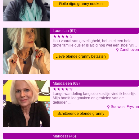
Geile rijpe granny neuken
Laurellaa (61)
★★★★☆
Hou vooral van gezelligheid, heb niet een hele
grote familie dus er is altijd nog wel een stoel vrij...
⚲ Zandhoven
Lieve blonde granny betasten
Magdaleen (68)
★★★★☆
Lange wandeling langs de kustlijn vind ik heerlijk.
Mijn hoofd leegmaken en genieten van de
geluiden...
⚲ Sudwest-Fryslan
Schitterende blonde granny
sexdaten
Marloess (45)